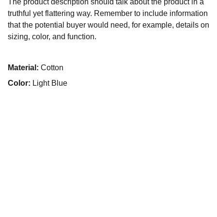
The product description should talk about the product in a
truthful yet flattering way. Remember to include information
that the potential buyer would need, for example, details on
sizing, color, and function.
Material:
Cotton
Color:
Light Blue
SCALATA GASTRONOMIA
Oferecemos uma experiência gastronômica única 
que combina sabores sofisticados com um 
ambiente acolhedor e elegante. Destino perfeito 
para uma refeição inesquecível!