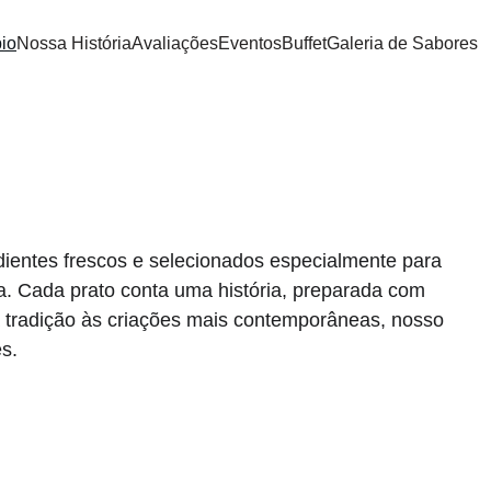
io
Nossa História
Avaliações
Eventos
Buffet
Galeria de Sabores
ientes frescos e selecionados especialmente para 
. Cada prato conta uma história, preparada com 
a tradição às criações mais contemporâneas, nosso 
s.